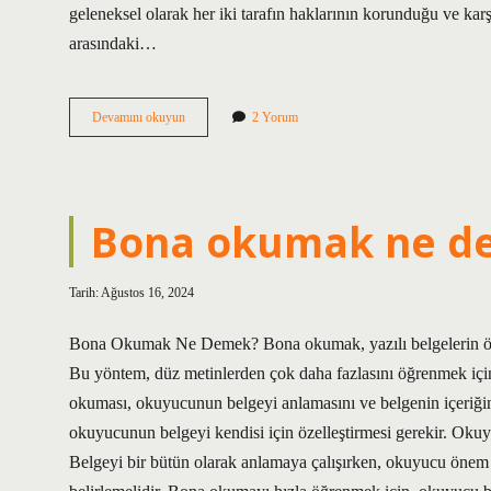
geleneksel olarak her iki tarafın haklarının korunduğu ve karşıl
arasındaki…
Ayniyat
Devamını okuyun
2 Yorum
yapmak
ne
demek
Bona okumak ne d
Tarih: Ağustos 16, 2024
Bona Okumak Ne Demek? Bona okumak, yazılı belgelerin ön o
Bu yöntem, düz metinlerden çok daha fazlasını öğrenmek için
okuması, okuyucunun belgeyi anlamasını ve belgenin içeriğine
okuyucunun belgeyi kendisi için özelleştirmesi gerekir. Oku
Belgeyi bir bütün olarak anlamaya çalışırken, okuyucu önem 