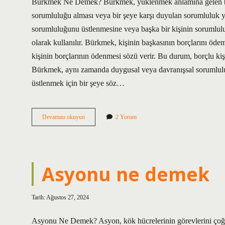
Hikayeleri
Bürkmek Ne Demek? Bürkmek, yüklenmek anlamına gelen bir s
sorumluluğu alması veya bir şeye karşı duyulan sorumluluk y
Yazılar
sorumluluğunu üstlenmesine veya başka bir kişinin sorumluluğ
olarak kullanılır. Bürkmek, kişinin başkasının borçlarını öde
kişinin borçlarının ödenmesi sözü verir. Bu durum, borçlu ki
Bürkmek, aynı zamanda duygusal veya davranışsal sorumlulukl
üstlenmek için bir şeye söz…
Bürkmek
Devamını okuyun
2 Yorum
ne
demek
Asyonu ne demek
Tarih: Ağustos 27, 2024
Asyonu Ne Demek? Asyon, kök hücrelerinin görevlerini çoğal