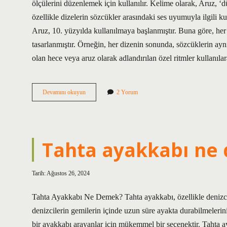
ölçülerini düzenlemek için kullanılır. Kelime olarak, Aruz, 
özellikle dizelerin sözcükler arasındaki ses uyumuyla ilgili k
Aruz, 10. yüzyılda kullanılmaya başlanmıştır. Buna göre, her 
tasarlanmıştır. Örneğin, her dizenin sonunda, sözcüklerin ayn
olan hece veya aruz olarak adlandırılan özel ritmler kullanıla
Aruz
Devamını okuyun
2 Yorum
ne
demek
örnek
Tahta ayakkabı ne
Tarih: Ağustos 26, 2024
Tahta Ayakkabı Ne Demek? Tahta ayakkabı, özellikle denizcile
denizcilerin gemilerin içinde uzun süre ayakta durabilmelerini
bir ayakkabı arayanlar için mükemmel bir seçenektir. Tahta ay