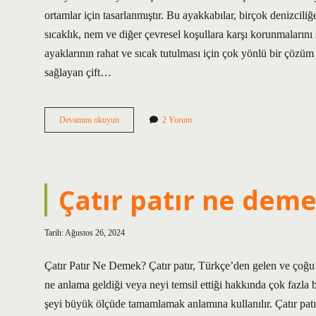
ortamlar için tasarlanmıştır. Bu ayakkabılar, birçok denizciliğe
sıcaklık, nem ve diğer çevresel koşullara karşı korunmalarını 
ayaklarının rahat ve sıcak tutulması için çok yönlü bir çözüm
sağlayan çift…
Tahta
Devamını okuyun
2 Yorum
ayakkabı
ne
demek
Çatır patır ne dem
Tarih: Ağustos 26, 2024
Çatır Patır Ne Demek? Çatır patır, Türkçe’den gelen ve çoğu
ne anlama geldiği veya neyi temsil ettiği hakkında çok fazla bi
şeyi büyük ölçüde tamamlamak anlamına kullanılır. Çatır patı