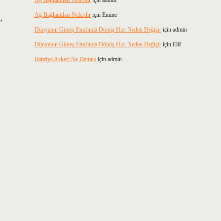
Ağ Bağlantıları Nelerdir
için
admin
Ağ Bağlantıları Nelerdir
için
Emine
,
Dünyanın Güneş Etrafında Dönüş Hızı Neden Değişir
için
admin
Dünyanın Güneş Etrafında Dönüş Hızı Neden Değişir
için
Elif
Bahriye Askeri Ne Demek
için
admin