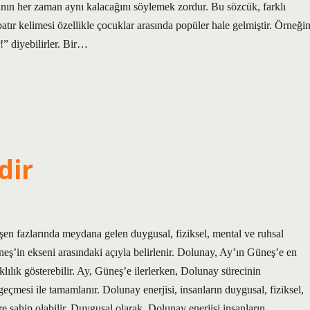
amının her zaman aynı kalacağını söylemek zordur. Bu sözcük, farklı
patır kelimesi özellikle çocuklar arasında popüler hale gelmiştir. Örneğin
r!” diyebilirler. Bir…
dir
en fazlarında meydana gelen duygusal, fiziksel, mental ve ruhsal
üneş’in ekseni arasındaki açıyla belirlenir. Dolunay, Ay’ın Güneş’e en
klılık gösterebilir. Ay, Güneş’e ilerlerken, Dolunay sürecinin
eçmesi ile tamamlanır. Dolunay enerjisi, insanların duygusal, fiziksel,
e sahip olabilir. Duygusal olarak, Dolunay enerjisi insanların