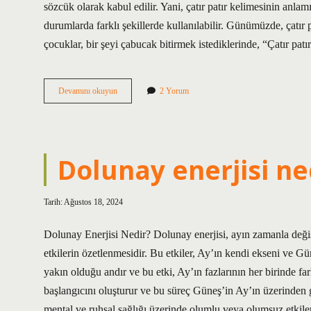
sözcük olarak kabul edilir. Yani, çatır patır kelimesinin anl
durumlarda farklı şekillerde kullanılabilir. Günümüzde, çatır 
çocuklar, bir şeyi çabucak bitirmek istediklerinde, “Çatır patı
Çatır
Devamını okuyun
2 Yorum
patır
ne
demek
Dolunay enerjisi ne
Tarih: Ağustos 18, 2024
Dolunay Enerjisi Nedir? Dolunay enerjisi, ayın zamanla değiş
etkilerin özetlenmesidir. Bu etkiler, Ay’ın kendi ekseni ve G
yakın olduğu andır ve bu etki, Ay’ın fazlarının her birinde far
başlangıcını oluşturur ve bu süreç Güneş’in Ay’ın üzerinden g
mental ve ruhsal sağlığı üzerinde olumlu veya olumsuz etkiler