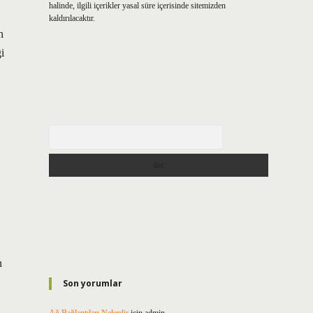
halinde, ilgili içerikler yasal süre içerisinde sitemizden
kaldırılacaktır.
n
i
Arama
n
Son yorumlar