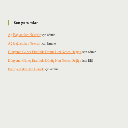
Son yorumlar
Ağ Bağlantıları Nelerdir
için
admin
Ağ Bağlantıları Nelerdir
için
Emine
Dünyanın Güneş Etrafında Dönüş Hızı Neden Değişir
için
admin
Dünyanın Güneş Etrafında Dönüş Hızı Neden Değişir
için
Elif
Bahriye Askeri Ne Demek
için
admin