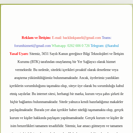
etxper
Reklam ve İletişim:
E-mail:
backlinkpaneli@gmail.com
Teams:
forumhizmeti@gmail.com
Whatsapp: 0262 606 0 726
Telegram: @karabul
Yasal Uyarı:
Sitemiz, 5651 Sayılı Kanun gereğince Bilgi Teknolojileri ve İletişim
Kurumu (BTK) tarafından onaylanmış bir Yer Sağlayıcı olarak hizmet
vermektedir. Bu nedenle, sitedeki içerikleri proaktif olarak denetleme veya
araştırma yükümlülüğümüz bulunmamaktadır. Ancak, üyelerimiz yazdıkları
içeriklerin sorumluluğunu taşımakta olup, siteye üye olarak bu sorumluluğu kabul
etmiş sayılırlar. Bu internet sitesi, herhangi bir marka, kurum veya şahıs şirketi ile
hiçbir bağlantısı bulunmamaktadır. Sitede yalnızca kendi hazırladığımız makaleler
paylaşılmaktadır. Burada yer alan içerikler haber niteliği taşımamakta olup, gerçek
kurum ve kişiler hakkında paylaşım yapılmamaktadır. Gerçek kurum ve kişiler ile
isim benzerlikleri tamamen tesadüfidir. Sitemiz, kar amacı gütmeyen ve tamamen