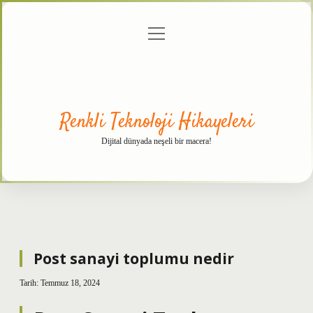
menüyü
Anasayfa
Gizlilik
Yasal
Hakkımızda
aç
Politikası
Uyarı
Renkli Teknoloji Hikayeleri
Dijital dünyada neşeli bir macera!
Post sanayi toplumu nedir
Tarih: Temmuz 18, 2024