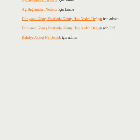
Ağ Bağlantıları Nelerdir
için
admin
Ağ Bağlantıları Nelerdir
için
Emine
Dünyanın Güneş Etrafında Dönüş Hızı Neden Değişir
için
admin
Dünyanın Güneş Etrafında Dönüş Hızı Neden Değişir
için
Elif
Bahriye Askeri Ne Demek
için
admin