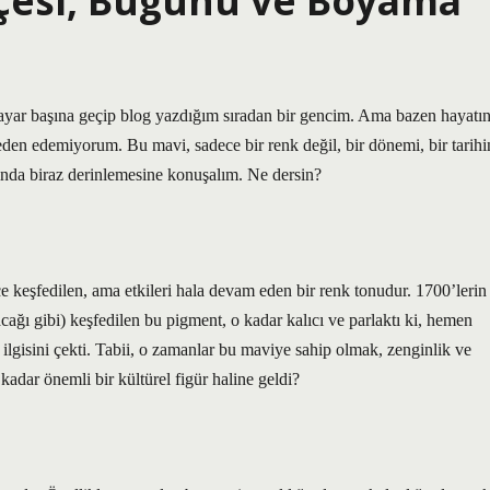
hçesi, Bugünü ve Boyama
isayar başına geçip blog yazdığım sıradan bir gencim. Ama bazen hayatı
den edemiyorum. Bu mavi, sadece bir renk değil, bir dönemi, bir tarihi
kında biraz derinlemesine konuşalım. Ne dersin?
ce keşfedilen, ama etkileri hala devam eden bir renk tonudur. 1700’lerin
ağı gibi) keşfedilen bu pigment, o kadar kalıcı ve parlaktı ki, hemen
ilgisini çekti. Tabii, o zamanlar bu maviye sahip olmak, zenginlik ve
kadar önemli bir kültürel figür haline geldi?