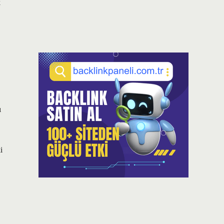
k
ı
i