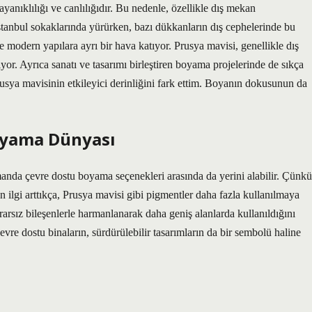
ayanıklılığı ve canlılığıdır. Bu nedenle, özellikle dış mekan
İstanbul sokaklarında yürürken, bazı dükkanların dış cephelerinde bu
e modern yapılara ayrı bir hava katıyor. Prusya mavisi, genellikle dış
or. Ayrıca sanatı ve tasarımı birleştiren boyama projelerinde de sıkça
usya mavisinin etkileyici derinliğini fark ettim. Boyanın dokusunun da
oyama Dünyası
manda çevre dostu boyama seçenekleri arasında da yerini alabilir. Çünkü
 ilgi arttıkça, Prusya mavisi gibi pigmentler daha fazla kullanılmaya
arsız bileşenlerle harmanlanarak daha geniş alanlarda kullanıldığını
çevre dostu binaların, sürdürülebilir tasarımların da bir sembolü haline