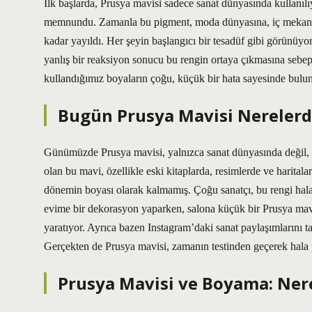
İlk başlarda, Prusya mavisi sadece sanat dünyasında kullanılı
memnundu. Zamanla bu pigment, moda dünyasına, iç mekan tas
kadar yayıldı. Her şeyin başlangıcı bir tesadüf gibi görünüy
yanlış bir reaksiyon sonucu bu rengin ortaya çıkmasına sebep 
kullandığımız boyaların çoğu, küçük bir hata sayesinde bulun
Bugün Prusya Mavisi Nerelerde
Günümüzde Prusya mavisi, yalnızca sanat dünyasında değil, g
olan bu mavi, özellikle eski kitaplarda, resimlerde ve haritala
dönemin boyası olarak kalmamış. Çoğu sanatçı, bu rengi hala 
evime bir dekorasyon yaparken, salona küçük bir Prusya ma
yaratıyor. Ayrıca bazen Instagram’daki sanat paylaşımlarını 
Gerçekten de Prusya mavisi, zamanın testinden geçerek hala 
Prusya Mavisi ve Boyama: Nere