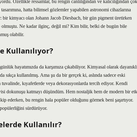
yordu. Özellikle ressamlar, bu rengin canlılığından ve kalıcılığından ço
arımına, hatta bilimsel gözlemler yapabilen astronomi cihazlarına
or: bir kimyacı olan Johann Jacob Diesbach, bir gün pigment üretirken
olmuştu. Ne kadar ilginç, değil mi? Kim bilir, belki de bugün bile
muş olabilir.
 Kullanılıyor?
ünlük hayatımızda da karşımıza çıkabiliyor. Kimyasal olarak dayanıkl
rda sıkça kullanılmış. Ama şu da bir gerçek ki, aslında sadece eski
tuvalinde, kıyafetlerde veya dekorasyonlarda tercih ediyor. Kendi
visi dokunuşu katmayı düşündüm. Hem nostaljik hem de modern bir etk
takip ederken, bu rengin hala popüler olduğunu görmek beni şaşırtıyor.
popülerliğini sürdürüyor.
lerde Kullanılır?