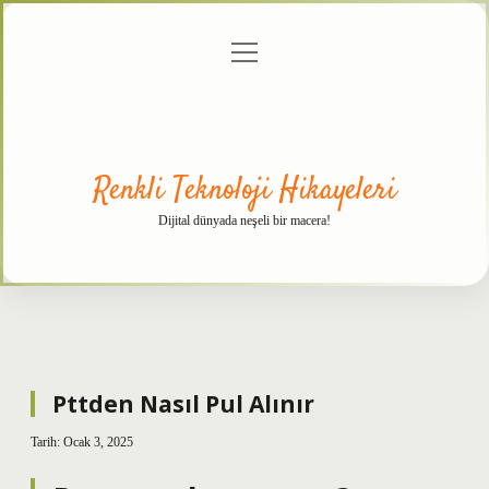
menüyü
Anasayfa
Gizlilik
Yasal
Hakkımızda
aç
Politikası
Uyarı
Renkli Teknoloji Hikayeleri
Dijital dünyada neşeli bir macera!
Pttden Nasıl Pul Alınır
Tarih: Ocak 3, 2025