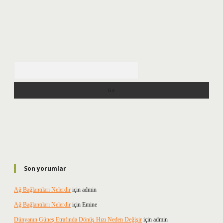
Arama
Son yorumlar
Ağ Bağlantıları Nelerdir
için
admin
Ağ Bağlantıları Nelerdir
için
Emine
Dünyanın Güneş Etrafında Dönüş Hızı Neden Değişir
için
admin