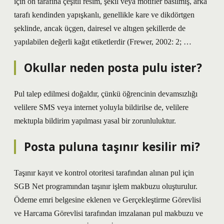
için ön tarafına çeşitli resim, şekil veya motifler basılmış, arka
tarafı kendinden yapışkanlı, genellikle kare ve dikdörtgen
şeklinde, ancak üçgen, dairesel ve altıgen şekillerde de
yapılabilen değerli kağıt etiketlerdir (Frewer, 2002: 2; …
Okullar neden posta pulu ister?
Pul talep edilmesi doğaldır, çünkü öğrencinin devamsızlığı
velilere SMS veya internet yoluyla bildirilse de, velilere
mektupla bildirim yapılması yasal bir zorunluluktur.
Posta puluna taşınır kesilir mi?
Taşınır kayıt ve kontrol otoritesi tarafından alınan pul için
SGB Net programından taşınır işlem makbuzu oluşturulur.
Ödeme emri belgesine eklenen ve Gerçekleştirme Görevlisi
ve Harcama Görevlisi tarafından imzalanan pul makbuzu ve