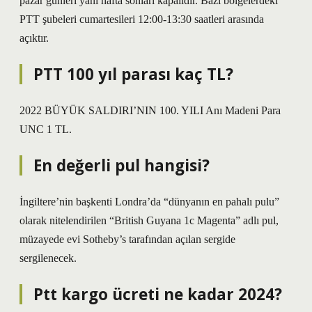
pazar günleri yani hafta sonları kapalıdır. Bazı bölgelerdeki
PTT şubeleri cumartesileri 12:00-13:30 saatleri arasında
açıktır.
PTT 100 yıl parası kaç TL?
2022 BÜYÜK SALDIRI’NIN 100. YILI Anı Madeni Para
UNC 1 TL.
En değerli pul hangisi?
İngiltere’nin başkenti Londra’da “dünyanın en pahalı pulu”
olarak nitelendirilen “British Guyana 1c Magenta” adlı pul,
müzayede evi Sotheby’s tarafından açılan sergide
sergilenecek.
Ptt kargo ücreti ne kadar 2024?