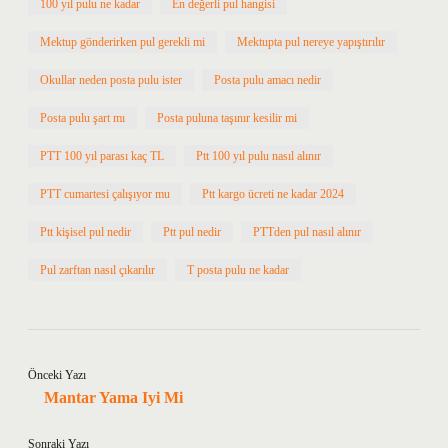
100 yıl pulu ne kadar
En değerli pul hangisi
Mektup gönderirken pul gerekli mi
Mektupta pul nereye yapıştırılır
Okullar neden posta pulu ister
Posta pulu amacı nedir
Posta pulu şart mı
Posta puluna taşınır kesilir mi
PTT 100 yıl parası kaç TL
Ptt 100 yıl pulu nasıl alınır
PTT cumartesi çalışıyor mu
Ptt kargo ücreti ne kadar 2024
Ptt kişisel pul nedir
Ptt pul nedir
PTTden pul nasıl alınır
Pul zarftan nasıl çıkarılır
T posta pulu ne kadar
Önceki Yazı
Mantar Yama Iyi Mi
Sonraki Yazı