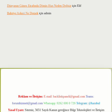
Dünyanın Güneş Etrafında Dönüş Hızı Neden Değişir
için
Elif
Bahriye Askeri Ne Demek
için
admin
r
Reklam ve İletişim:
E-mail:
backlinkpaneli@gmail.com
Teams:
forumhizmeti@gmail.com
Whatsapp: 0262 606 0 726
Telegram: @karabul
Yasal Uyarı:
Sitemiz, 5651 Sayılı Kanun gereğince Bilgi Teknolojileri ve İletişim