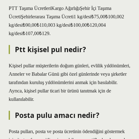
PTT Taşıma ÜcretleriKargo AğırlığıŞehir İçi Taşıma
ÜcretiŞehirlerarası Taşıma Ücreti1 kg/desi₺75,00₺100,002
kg/desi₺90,00₺110,003 kg/desi₺100,00₺120,004
kg/desi₺107,00₺129.
Ptt kişisel pul nedir?
Kişisel pullar müşterilerin doğum günleri, evlilik yıldönümleri,
Anneler ve Babalar Günü gibi özel günlerinde veya şirketler
tarafından kuruluş yıldönümlerini anmak için basılabilir.
Ayrıca, kişisel pullar ticari bir ürünü tanıtmak için de
kullanılabilir.
Posta pulu amacı nedir?
Posta pulları, posta ve posta ücretinin ödendiğini göstermek