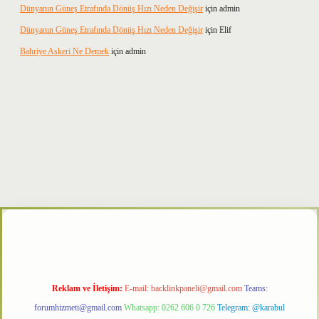
Dünyanın Güneş Etrafında Dönüş Hızı Neden Değişir
için
admin
Dünyanın Güneş Etrafında Dönüş Hızı Neden Değişir
için
Elif
Bahriye Askeri Ne Demek
için
admin
per
Reklam ve İletişim:
E-mail:
backlinkpaneli@gmail.com
Teams:
forumhizmeti@gmail.com
Whatsapp: 0262 606 0 726
Telegram: @karabul