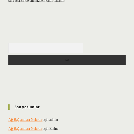
süre içerisinde sitemizden kaldırılacaktır.
Arama
Son yorumlar
Ağ Bağlantıları Nelerdir
için
admin
Ağ Bağlantıları Nelerdir
için
Emine