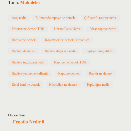
Tarih:
Makaleler
Ataç nedir
Bulmacada raptiye ne demek
Çift taraflı raptiye nedir
Fasarya ne demek TDK
Harita Çivisi Nedir
Maşa raptiye nedir
Raftiye ne demek
Raptetmek ne demek Osmanlıca
Raptiye demir mi
Raptiye diğer adı nedir
Raptiye hangi dilde
Raptiye ingilizcesi nedir
Raptiye ne demek TDK
Raptiye yerine ne kullanılır
Raptı ne demek
Raptör ne demek
Refai ismi ne demek
Rückblick ne demek
Toplu iğne nedir
Önceki Yazı
Fenotip Nedir 8