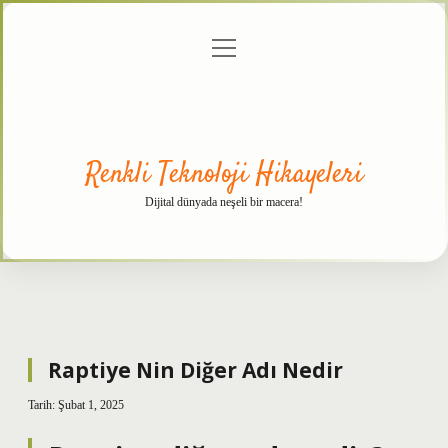
menüyü
Anasayfa
Gizlilik
Yasal
Hakkımızda
aç
Politikası
Uyarı
Renkli Teknoloji Hikayeleri
Dijital dünyada neşeli bir macera!
Raptiye Nin Diğer Adı Nedir
Tarih: Şubat 1, 2025