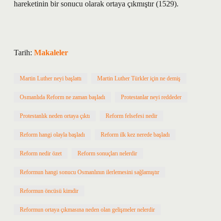
hareketinin bir sonucu olarak ortaya çıkmıştır (1529).
Tarih:
Makaleler
Martin Luther neyi başlattı
Martin Luther Türkler için ne demiş
Osmanlıda Reform ne zaman başladı
Protestanlar neyi reddeder
Protestanlık neden ortaya çıktı
Reform felsefesi nedir
Reform hangi olayla başladı
Reform ilk kez nerede başladı
Reform nedir özet
Reform sonuçları nelerdir
Reformun hangi sonucu Osmanlının ilerlemesini sağlamıştır
Reformun öncüsü kimdir
Reformun ortaya çıkmasına neden olan gelişmeler nelerdir