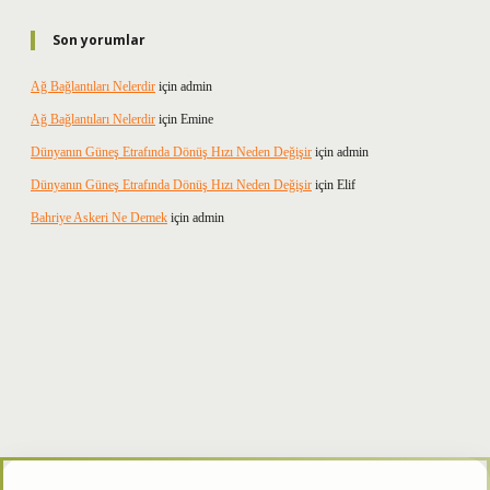
Son yorumlar
Ağ Bağlantıları Nelerdir
için
admin
Ağ Bağlantıları Nelerdir
için
Emine
Dünyanın Güneş Etrafında Dönüş Hızı Neden Değişir
için
admin
Dünyanın Güneş Etrafında Dönüş Hızı Neden Değişir
için
Elif
Bahriye Askeri Ne Demek
için
admin
betxper