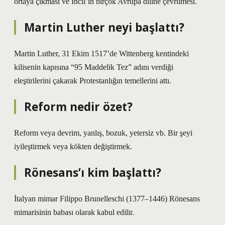
ortaya çıkması ve İncil’in birçok Avrupa diline çevrilmesi.
Martin Luther neyi başlattı?
Martin Luther, 31 Ekim 1517’de Wittenberg kentindeki
kilisenin kapısına “95 Maddelik Tez” adını verdiği
eleştirilerini çakarak Protestanlığın temellerini attı.
Reform nedir özet?
Reform veya devrim, yanlış, bozuk, yetersiz vb. Bir şeyi
iyileştirmek veya kökten değiştirmek.
Rönesans’ı kim başlattı?
İtalyan mimar Filippo Brunelleschi (1377–1446) Rönesans
mimarisinin babası olarak kabul edilir.