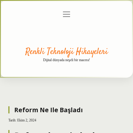
menüyü
Anasayfa
Gizlilik
Yasal
Hakkımızda
aç
Politikası
Uyarı
Renkli Teknoloji Hikayeleri
Dijital dünyada neşeli bir macera!
Reform Ne Ile Başladı
Tarih: Ekim 2, 2024