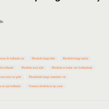
ir.
esan ile kullanılır mı
Rhodiola hangi bitki
Rhodiola hangi marka
a kullanılır
Rhodiola nasıl içilir
Rhodiola ne kadar süre kullanılmalı
osea neye iyi gelir
Rhodiolada hangi vitaminler var
a ne için kullanılır
Venatura rhodiola ne işe yarar