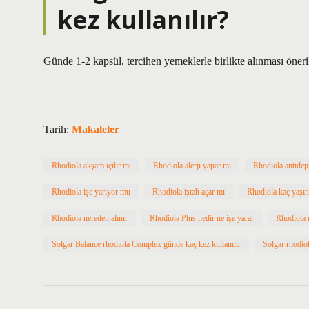
kez kullanılır?
Günde 1-2 kapsül, tercihen yemeklerle birlikte alınması öneril
Tarih:
Makaleler
Rhodiola akşam içilir mi
Rhodiola alerji yapar mı
Rhodiola antidepr
Rhodiola işe yarıyor mu
Rhodiola iştah açar mı
Rhodiola kaç yaşınd
Rhodiola nereden alınır
Rhodiola Plus nedir ne işe yarar
Rhodiola r
Solgar Balance rhodiola Complex günde kaç kez kullanılır
Solgar rhodiol