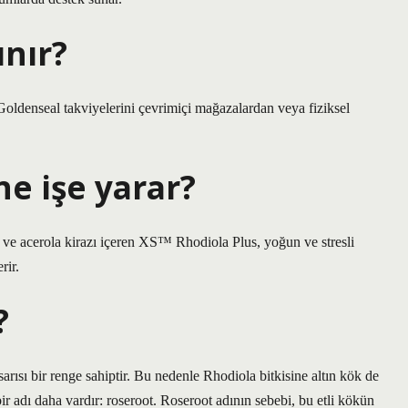
ınır?
Goldenseal takviyelerini çevrimiçi mağazalardan veya fiziksel
ne işe yarar?
ı ve acerola kirazı içeren XS™ Rhodiola Plus, yoğun ve stresli
rir.
?
sarısı bir renge sahiptir. Bu nedenle Rhodiola bitkisine altın kök de
bir adı daha vardır: roseroot. Roseroot adının sebebi, bu etli kökün