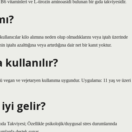
6 vitaminleri ve L-tirozin aminoasidi bulunan bir gıda takviyesidir.
mı?
kullanıcılar kilo alımına neden olup olmadıklarını veya iştah üzerinde
n iştahı azalttığına veya artırdığına dair net bir kanıt yoktur.
 kullanılır?
ü vegan ve vejetaryen kullanıma uygundur. Uygulama: 11 yaş ve üzeri
yi gelir?
iyesi; Özellikle psikolojik/duygusal stres durumlarında
urumlarda destek sunar.