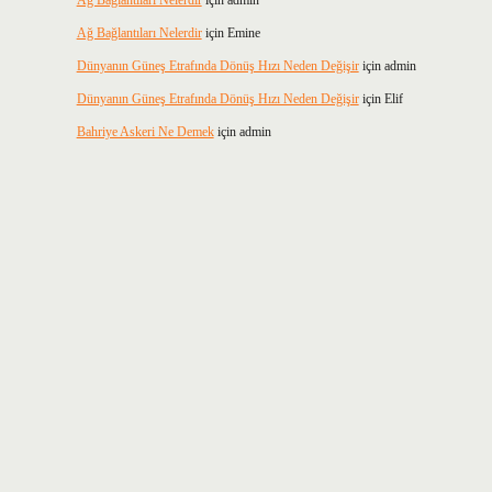
Ağ Bağlantıları Nelerdir
için
admin
Ağ Bağlantıları Nelerdir
için
Emine
Dünyanın Güneş Etrafında Dönüş Hızı Neden Değişir
için
admin
Dünyanın Güneş Etrafında Dönüş Hızı Neden Değişir
için
Elif
Bahriye Askeri Ne Demek
için
admin