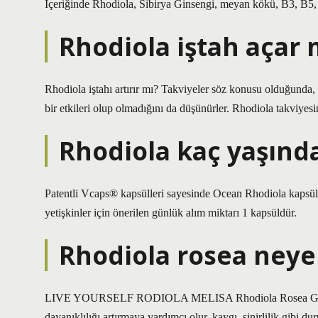
İçeriğinde Rhodiola, Sibirya Ginsengi, meyan kökü, B3, B5, B
Rhodiola iştah açar 
Rhodiola iştahı artırır mı? Takviyeler söz konusu olduğunda, 
bir etkileri olup olmadığını da düşünürler. Rhodiola takviyesini
Rhodiola kaç yaşında
Patentli Vcaps® kapsülleri sayesinde Ocean Rhodiola kapsül
yetişkinler için önerilen günlük alım miktarı 1 kapsüldür.
Rhodiola rosea neye i
LIVE YOURSELF RODIOLA MELISA Rhodiola Rosea Gıda Takv
dayanıklılığı artırmaya yardımcı olur, kaygı, sinirlilik gibi d