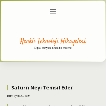
menüyü
Anasayfa
Gizlilik
Yasal
Hakkımızda
aç
Politikası
Uyarı
Renkli Teknoloji Hikayeleri
Dijital dünyada neşeli bir macera!
Satürn Neyi Temsil Eder
Tarih: Eylül 20, 2024