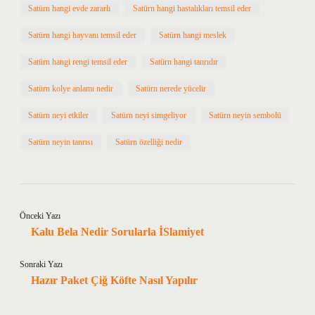
Satürn hangi evde zararlı
Satürn hangi hastalıkları temsil eder
Satürn hangi hayvanı temsil eder
Satürn hangi meslek
Satürn hangi rengi temsil eder
Satürn hangi tanrıdır
Satürn kolye anlamı nedir
Satürn nerede yücelir
Satürn neyi etkiler
Satürn neyi simgeliyor
Satürn neyin sembolü
Satürn neyin tanrısı
Satürn özelliği nedir
Önceki Yazı
Kalu Bela Nedir Sorularla İSlamiyet
Sonraki Yazı
Hazır Paket Çiğ Köfte Nasıl Yapılır