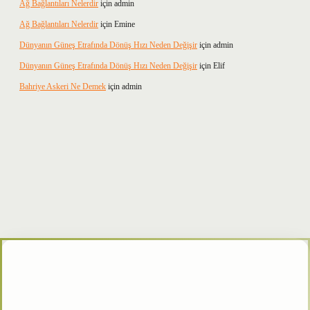
Ağ Bağlantıları Nelerdir
için
admin
Ağ Bağlantıları Nelerdir
için
Emine
Dünyanın Güneş Etrafında Dönüş Hızı Neden Değişir
için
admin
Dünyanın Güneş Etrafında Dönüş Hızı Neden Değişir
için
Elif
Bahriye Askeri Ne Demek
için
admin
betxper