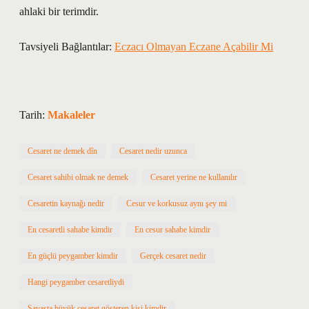
ahlaki bir terimdir.
Tavsiyeli Bağlantılar:
Eczacı Olmayan Eczane Açabilir Mi
Tarih:
Makaleler
Cesaret ne demek dîn
Cesaret nedir uzunca
Cesaret sahibi olmak ne demek
Cesaret yerine ne kullanılır
Cesaretin kaynağı nedir
Cesur ve korkusuz aynı şey mi
En cesaretli sahabe kimdir
En cesur sahabe kimdir
En güçlü peygamber kimdir
Gerçek cesaret nedir
Hangi peygamber cesaretliydi
Savaşta büyük cesaret gösteren kişi kimdir