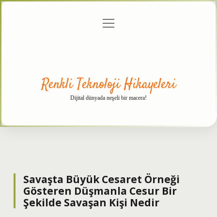
menüyü
Anasayfa
Gizlilik
Yasal
Hakkımızda
aç
Politikası
Uyarı
Renkli Teknoloji Hikayeleri
Dijital dünyada neşeli bir macera!
Savaşta Büyük Cesaret Örneği
Gösteren Düşmanla Cesur Bir
Şekilde Savaşan Kişi Nedir