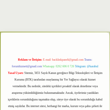
er
Reklam ve İletişim:
E-mail:
backlinkpaneli@gmail.com
Teams:
forumhizmeti@gmail.com
Whatsapp: 0262 606 0 726
Telegram: @karabul
Yasal Uyarı:
Sitemiz, 5651 Sayılı Kanun gereğince Bilgi Teknolojileri ve İletişim
Kurumu (BTK) tarafından onaylanmış bir Yer Sağlayıcı olarak hizmet
vermektedir. Bu nedenle, sitedeki içerikleri proaktif olarak denetleme veya
araştırma yükümlülüğümüz bulunmamaktadır. Ancak, üyelerimiz yazdıkları
içeriklerin sorumluluğunu taşımakta olup, siteye üye olarak bu sorumluluğu kabul
etmiş sayılırlar. Bu internet sitesi, herhangi bir marka, kurum veya şahıs şirketi ile