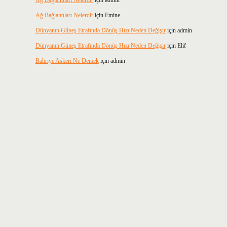
Ağ Bağlantıları Nelerdir
için
admin
Ağ Bağlantıları Nelerdir
için
Emine
Dünyanın Güneş Etrafında Dönüş Hızı Neden Değişir
için
admin
Dünyanın Güneş Etrafında Dönüş Hızı Neden Değişir
için
Elif
Bahriye Askeri Ne Demek
için
admin