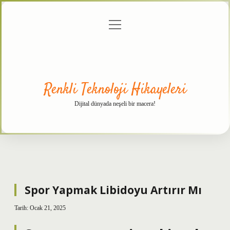
menüyü
Anasayfa
Gizlilik
Yasal
Hakkımızda
aç
Politikası
Uyarı
Renkli Teknoloji Hikayeleri
Dijital dünyada neşeli bir macera!
Spor Yapmak Libidoyu Artırır Mı
Tarih: Ocak 21, 2025