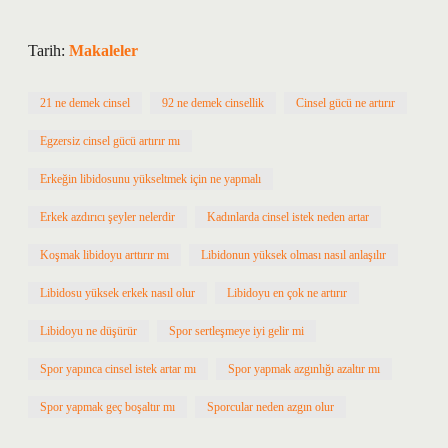
Tarih:
Makaleler
21 ne demek cinsel
92 ne demek cinsellik
Cinsel gücü ne artırır
Egzersiz cinsel gücü artırır mı
Erkeğin libidosunu yükseltmek için ne yapmalı
Erkek azdırıcı şeyler nelerdir
Kadınlarda cinsel istek neden artar
Koşmak libidoyu arttırır mı
Libidonun yüksek olması nasıl anlaşılır
Libidosu yüksek erkek nasıl olur
Libidoyu en çok ne artırır
Libidoyu ne düşürür
Spor sertleşmeye iyi gelir mi
Spor yapınca cinsel istek artar mı
Spor yapmak azgınlığı azaltır mı
Spor yapmak geç boşaltır mı
Sporcular neden azgın olur