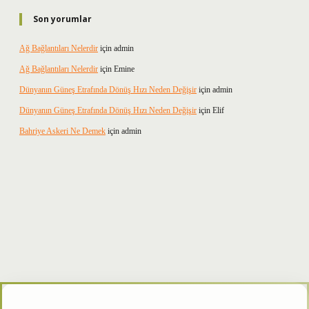
Son yorumlar
Ağ Bağlantıları Nelerdir
için
admin
Ağ Bağlantıları Nelerdir
için
Emine
Dünyanın Güneş Etrafında Dönüş Hızı Neden Değişir
için
admin
Dünyanın Güneş Etrafında Dönüş Hızı Neden Değişir
için
Elif
Bahriye Askeri Ne Demek
için
admin
r