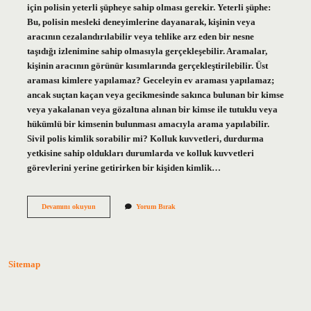
için polisin yeterli şüpheye sahip olması gerekir. Yeterli şüphe:
Bu, polisin mesleki deneyimlerine dayanarak, kişinin veya
aracının cezalandırılabilir veya tehlike arz eden bir nesne
taşıdığı izlenimine sahip olmasıyla gerçekleşebilir. Aramalar,
kişinin aracının görünür kısımlarında gerçekleştirilebilir. Üst
araması kimlere yapılamaz? Geceleyin ev araması yapılamaz;
ancak suçtan kaçan veya gecikmesinde sakınca bulunan bir kimse
veya yakalanan veya gözaltına alınan bir kimse ile tutuklu veya
hükümlü bir kimsenin bulunması amacıyla arama yapılabilir.
Sivil polis kimlik sorabilir mi? Kolluk kuvvetleri, durdurma
yetkisine sahip oldukları durumlarda ve kolluk kuvvetleri
görevlerini yerine getirirken bir kişiden kimlik…
Sivil
Devamını okuyun
Yorum Bırak
Polis
Üst
Arayabilir
Mi
Sitemap