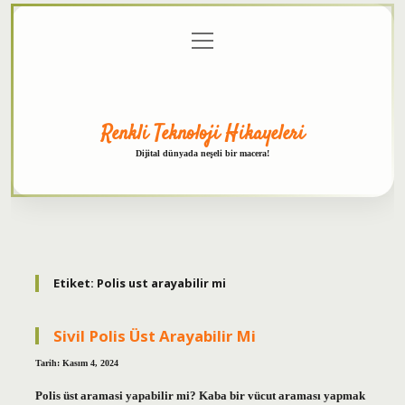
menüyü
Anasayfa
Gizlilik
Yasal
Hakkımızda
aç
Politikası
Uyarı
Renkli Teknoloji Hikayeleri
Dijital dünyada neşeli bir macera!
Etiket:
Polis ust arayabilir mi
Sivil Polis Üst Arayabilir Mi
Tarih: Kasım 4, 2024
Polis üst aramasi yapabilir mi? Kaba bir vücut araması yapmak