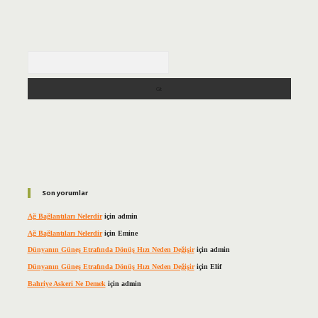
Arama
Son yorumlar
Ağ Bağlantıları Nelerdir
için
admin
Ağ Bağlantıları Nelerdir
için
Emine
Dünyanın Güneş Etrafında Dönüş Hızı Neden Değişir
için
admin
Dünyanın Güneş Etrafında Dönüş Hızı Neden Değişir
için
Elif
Bahriye Askeri Ne Demek
için
admin