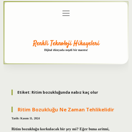
menüyü
Anasayfa
Gizlilik
Yasal
Hakkımızda
aç
Politikası
Uyarı
Renkli Teknoloji Hikayeleri
Dijital dünyada neşeli bir macera!
Etiket:
Ritim bozukluğunda nabız kaç olur
Ritim Bozukluğu Ne Zaman Tehlikelidir
Tarih: Kasım 11, 2024
Ritim bozukluğu korkulacak bir şey mi? Eğer buna aritmi,