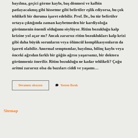
bayılma, geçici görme kaybı, baş dönmesi ve kalbin
patlayacakmış gibi hissetme gibi belirtiler eşlik ediyorsa, bu çok
tehlikeli bir duruma işaret edebilir. Prof. Dr., bu tür belirtiler
ortaya çıktığında zaman kaybetmeden bir kardiyoloğa
görünmenin önemli olduğunu söylüyor. Ritim bozukluğu kalp
krizine yol açar mı? Ancak zararsız ritim bozuklukları kalp krizi
gibi daha büyük sorunların veya ölümcül komplikasyonların da
işareti olabilir. Anormal semptomlar, bayılma, bilinç kaybı veya
önceki ağrıdan farklı bir göğüs ağrısı yaşarsanız, bir doktora
görünmeniz önerilir. Ritim bozukluğu ne kadar tehlikeli? Çoğu
aritmi zararsız olsa da bazıları ciddi ve yaşamı…
Ritim
Devamını okuyun
Yorum Bırak
Bozukluğu
Ne
Zaman
Tehlikelidir
Sitemap