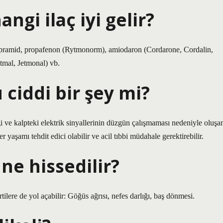
gi ilaç iyi gelir?
disopramid, propafenon (Rytmonorm), amiodaron (Cordarone, Cordalin,
itmal, Jetmonal) vb.
 ciddi bir şey mi?
ği ve kalpteki elektrik sinyallerinin düzgün çalışmaması nedeniyle oluşa
er yaşamı tehdit edici olabilir ve acil tıbbi müdahale gerektirebilir.
ne hissedilir?
irtilere de yol açabilir: Göğüs ağrısı, nefes darlığı, baş dönmesi.