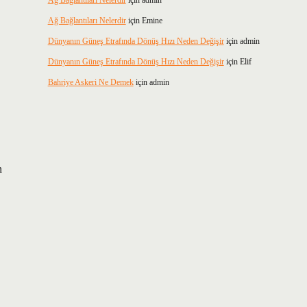
Ağ Bağlantıları Nelerdir
için
admin
Ağ Bağlantıları Nelerdir
için
Emine
Dünyanın Güneş Etrafında Dönüş Hızı Neden Değişir
için
admin
Dünyanın Güneş Etrafında Dönüş Hızı Neden Değişir
için
Elif
Bahriye Askeri Ne Demek
için
admin
n