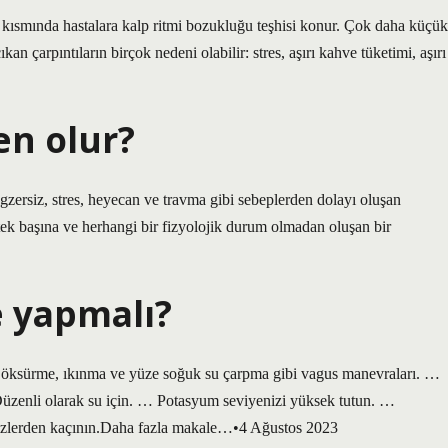
 kısmında hastalara kalp ritmi bozukluğu teşhisi konur. Çok daha küçük
an çarpıntıların birçok nedeni olabilir: stres, aşırı kahve tüketimi, aşırı
en olur?
egzersiz, stres, heyecan ve travma gibi sebeplerden dolayı oluşan
, tek başına ve herhangi bir fizyolojik durum olmadan oluşan bir
e yapmalı?
li öksürme, ıkınma ve yüze soğuk su çarpma gibi vagus manevraları. …
Düzenli olarak su için. … Potasyum seviyenizi yüksek tutun. …
izlerden kaçının.Daha fazla makale…•4 Ağustos 2023