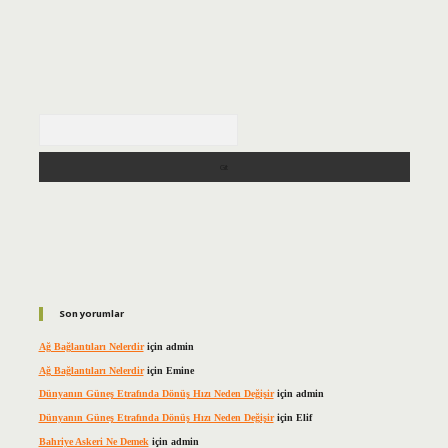
Arama
Son yorumlar
Ağ Bağlantıları Nelerdir
için
admin
Ağ Bağlantıları Nelerdir
için
Emine
Dünyanın Güneş Etrafında Dönüş Hızı Neden Değişir
için
admin
Dünyanın Güneş Etrafında Dönüş Hızı Neden Değişir
için
Elif
Bahriye Askeri Ne Demek
için
admin