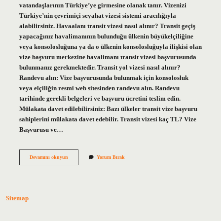
vatandaşlarının Türkiye’ye girmesine olanak tanır. Vizenizi
Türkiye’nin çevrimiçi seyahat vizesi sistemi aracılığıyla
alabilirsiniz. Havaalanı transit vizesi nasıl alınır? Transit geçiş
yapacağınız havalimanının bulunduğu ülkenin büyükelçiliğine
veya konsolosluğuna ya da o ülkenin konsolosluğuyla ilişkisi olan
vize başvuru merkezine havalimanı transit vizesi başvurusunda
bulunmanız gerekmektedir. Transit yol vizesi nasıl alınır?
Randevu alın: Vize başvurusunda bulunmak için konsolosluk
veya elçiliğin resmi web sitesinden randevu alın. Randevu
tarihinde gerekli belgeleri ve başvuru ücretini teslim edin.
Mülakata davet edilebilirsiniz: Bazı ülkeler transit vize başvuru
sahiplerini mülakata davet edebilir. Transit vizesi kaç TL? Vize
Başvurusu ve…
Transit
Devamını okuyun
Yorum Bırak
Vizesi
Nereden
Alınır
Sitemap