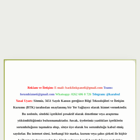
txper
Reklam ve İletişim:
E-mail:
backlinkpaneli@gmail.com
Teams:
forumhizmeti@gmail.com
Whatsapp: 0262 606 0 726
Telegram: @karabul
Yasal Uyarı:
Sitemiz, 5651 Sayılı Kanun gereğince Bilgi Teknolojileri ve İletişim
Kurumu (BTK) tarafından onaylanmış bir Yer Sağlayıcı olarak hizmet vermektedir.
Bu nedenle, sitedeki içerikleri proaktif olarak denetleme veya araştırma
yükümlülüğümüz bulunmamaktadır. Ancak, üyelerimiz yazdıkları içeriklerin
sorumluluğunu taşımakta olup, siteye üye olarak bu sorumluluğu kabul etmiş
sayılırlar. Bu internet sitesi, herhangi bir marka, kurum veya şahıs şirketi ile hiçbir