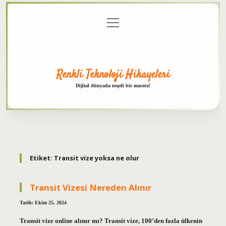
menüyü
Anasayfa
Gizlilik
Yasal
Hakkımızda
aç
Politikası
Uyarı
Renkli Teknoloji Hikayeleri
Dijital dünyada neşeli bir macera!
Etiket:
Transit vize yoksa ne olur
Transit Vizesi Nereden Alınır
Tarih: Ekim 25, 2024
Transit vize online alınır mı? Transit vize, 100’den fazla ülkenin