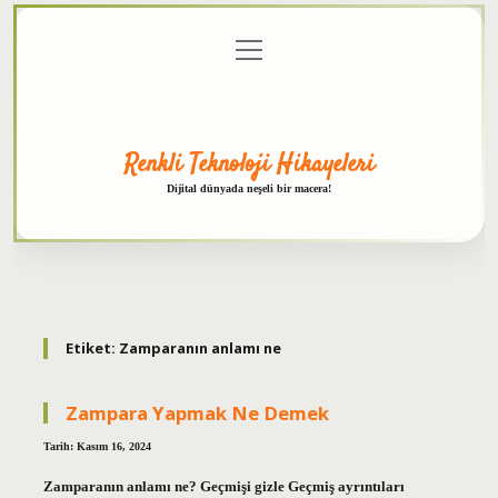
menüyü
Anasayfa
Gizlilik
Yasal
Hakkımızda
aç
Politikası
Uyarı
Renkli Teknoloji Hikayeleri
Dijital dünyada neşeli bir macera!
Etiket:
Zamparanın anlamı ne
Zampara Yapmak Ne Demek
Tarih: Kasım 16, 2024
Zamparanın anlamı ne? Geçmişi gizle Geçmiş ayrıntıları