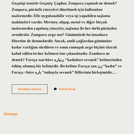
Geçmişi temizle Geçmiş: Çapkın. Zımpara yapmak ne demek?
Zımpara, pürüzlü yüzeyleri düzeltmek için kullanılan
malzemedir. Elle uygulanabilir veya işi yapabilen taşlama
makineleri vardır. Mermer, ahşap, metal ve diğer birçok
malzemeden yapılmış yüzeyler, taşlama ile her türlü pürüzden
arındırılır. Zampara argo mu? Günümüzde bu insanlara
libertine de denmektedir. Ancak, antik çağlardan günümüze
kadar varlığını sürdüren ve onun yumuşak argo biçimi olarak
kabul edilen lecher kelimesi öne çıkmaktadır. Zamhara ne
demek? Farsça zan-bāre زنباره, “kadınları sevmek” kelimesinden
ödünç alınmış bir kelimedir. Bu kelime Farsça zan زن “kadın” ve
Farsça +bāre باره “tutkuyla sevmek” fiillerinin birleşimidir.…
Zampara
Devamını okuyun
Yorum Bırak
Yapmak
Ne
Demek
Sitemap