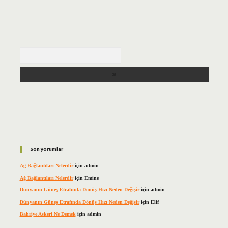
Arama
Son yorumlar
Ağ Bağlantıları Nelerdir
için
admin
Ağ Bağlantıları Nelerdir
için
Emine
Dünyanın Güneş Etrafında Dönüş Hızı Neden Değişir
için
admin
Dünyanın Güneş Etrafında Dönüş Hızı Neden Değişir
için
Elif
Bahriye Askeri Ne Demek
için
admin