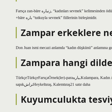
Farsça zan-bāre زنباره, “kadınları sevmek” kelimesinden ödünç alınmış bir kelimedir. Bu kelime Farsça zan زن “kadın” ve Farsça
+bāre باره “tutkuyla sevmek” fiillerinin birleşimidir.
Zampar erkeklere ne
Don Juan ismi mecazi anlamda “kadın düşkünü” anlamına ge
Zampara hangi dilde
TürkçeTürkçeFarsçaÖrnek(ler)-paraـبارهKulampara, Kadın AvcısıپرستHayalperest, Putperest-sapıkپرورMisafirperverlik-
sapıkتراشHeykeltıraş, Kalemtıraş21 satır daha
Kuyumculukta tesvi