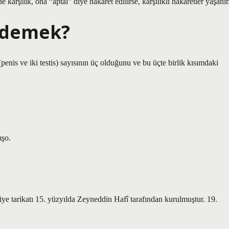
karşılık, ona “aptal” diye hakaret edilirse, karşılıklı hakaretler yaşanır
e demek?
(penis ve iki testis) sayısının üç olduğunu ve bu üçte birlik kısımdaki
mşo.