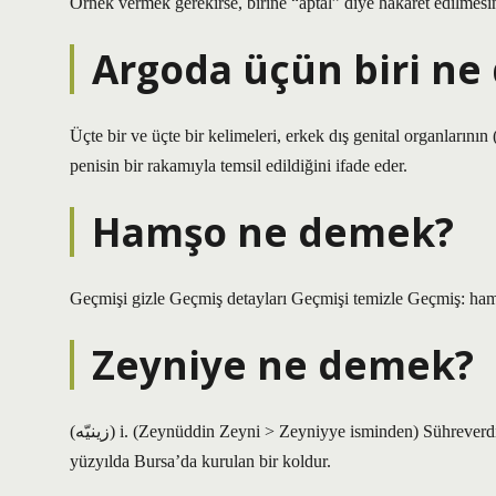
Örnek vermek gerekirse, birine “aptal” diye hakaret edilmesine 
Argoda üçün biri n
Üçte bir ve üçte bir kelimeleri, erkek dış genital organlarının 
penisin bir rakamıyla temsil edildiğini ifade eder.
Hamşo ne demek?
Geçmişi gizle Geçmiş detayları Geçmişi temizle Geçmiş: ha
Zeyniye ne demek?
(ﺯﻳﻨﻴّﻪ) i. (Zeynüddіn Zeynі > Zeyniyye isminden) Sühreverdiye tarikatı 15. yüzyılda Zeyneddin Hafî tarafından kurulmuştur. 19.
yüzyılda Bursa’da kurulan bir koldur.