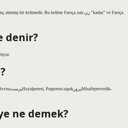
 denir?
liyor.
?
ye ne demek?