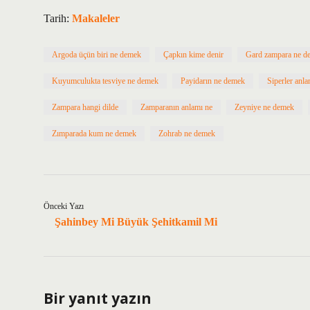
Tarih:
Makaleler
Argoda üçün biri ne demek
Çapkın kime denir
Gard zampara ne d
Kuyumculukta tesviye ne demek
Payidarın ne demek
Siperler anla
Zampara hangi dilde
Zamparanın anlamı ne
Zeyniye ne demek
Zımparada kum ne demek
Zohrab ne demek
Önceki Yazı
Şahinbey Mi Büyük Şehitkamil Mi
Bir yanıt yazın