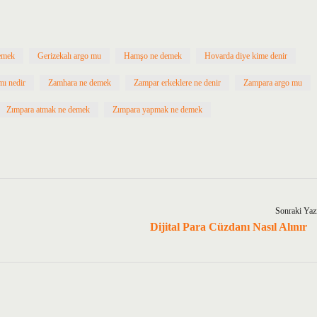
emek
Gerizekalı argo mu
Hamşo ne demek
Hovarda diye kime denir
mı nedir
Zamhara ne demek
Zampar erkeklere ne denir
Zampara argo mu
Zımpara atmak ne demek
Zımpara yapmak ne demek
Sonraki Yaz
Dijital Para Cüzdanı Nasıl Alınır