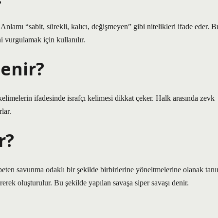
nlamı “sabit, sürekli, kalıcı, değişmeyen” gibi nitelikleri ifade eder. B
i vurgulamak için kullanılır.
enir?
 kelimelerin ifadesinde israfçı kelimesi dikkat çeker. Halk arasında zevk
lar.
r?
peten savunma odaklı bir şekilde birbirlerine yöneltmelerine olanak tanı
erek oluşturulur. Bu şekilde yapılan savaşa siper savaşı denir.