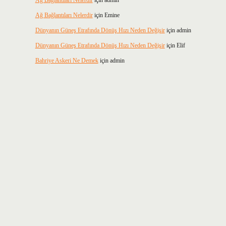
Ağ Bağlantıları Nelerdir
için
admin
Ağ Bağlantıları Nelerdir
için
Emine
Dünyanın Güneş Etrafında Dönüş Hızı Neden Değişir
için
admin
Dünyanın Güneş Etrafında Dönüş Hızı Neden Değişir
için
Elif
Bahriye Askeri Ne Demek
için
admin