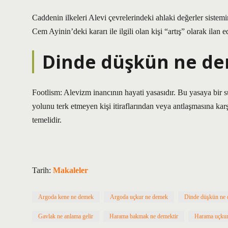
Caddenin ilkeleri Alevi çevrelerindeki ahlaki değerler sistem
Cem Ayinin’deki kararı ile ilgili olan kişi “artış” olarak ilan ed
Dinde düşkün ne d
Footlism: Alevizm inancının hayati yasasıdır. Bu yasaya bir su
yolunu terk etmeyen kişi itiraflarından veya antlaşmasına karşı 
temelidir.
Tarih:
Makaleler
Argoda kene ne demek
Argoda uçkur ne demek
Dinde düşkün ne
Gavlak ne anlama gelir
Harama bakmak ne demektir
Harama uçkur