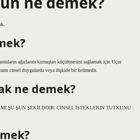
ün ne demek?
ak.
mek?
ntaların ağızlarını kumaştan küçültmesini sağlamak için Uçur
amı cinsel duygularda veya ilişkide bir kelimedir.
ak ne demek?
 ANLAMI ŞU ŞUN ŞEKİLDDIR: CİNSEL İSTEKLERIN TUTKUNU
emek?