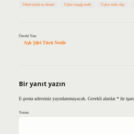
Sübek kafalı ne demek
Uçkur kuşağı nedir
Uçkur nedir ekşi
Önceki Yazı
Aşk Şiiri Türü Nedir
Bir yanıt yazın
E-posta adresiniz yayınlanmayacak.
Gerekli alanlar
*
ile işar
Yorum