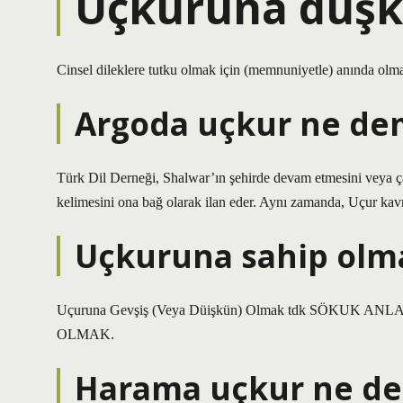
Uçkuruna düşk
Cinsel dileklere tutku olmak için (memnuniyetle) anında olm
Argoda uçkur ne de
Türk Dil Derneği, Shalwar’ın şehirde devam etmesini veya ça
kelimesini ona bağ olarak ilan eder. Aynı zamanda, Uçur kavr
Uçkuruna sahip olm
Uçuruna Gevşiş (Veya Düişkün) Olmak tdk SÖKUK
OLMAK.
Harama uçkur ne d