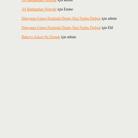
Ağ Bağlantıları Nelerdir
için
admin
Ağ Bağlantıları Nelerdir
için
Emine
Dünyanın Güneş Etrafında Dönüş Hızı Neden Değişir
için
admin
Dünyanın Güneş Etrafında Dönüş Hızı Neden Değişir
için
Elif
Bahriye Askeri Ne Demek
için
admin