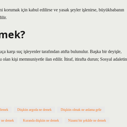
ini korumak için kabul edilirse ve yasak şeyler işlenirse, büyükbabanın
ilir.
emek?
ça karşı suç işleyenler tarafından atıfta bulunulur. Başka bir deyişle,
olan kişi memnuniyetle ilan edilir. İtiraf, itirafta durun; Sosyal adaletin
 demek
Düşkün argoda ne demek
Düşkün olmak ne anlama gelir
 ne demek
Kuranda düşkün ne demek
Nizami bir şekilde ne demek