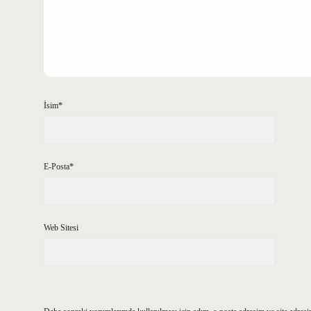
İsim*
E-Posta*
Web Sitesi