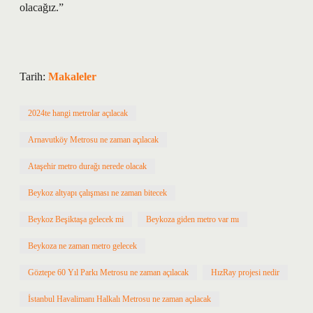
olacağız.”
Tarih:
Makaleler
2024te hangi metrolar açılacak
Arnavutköy Metrosu ne zaman açılacak
Ataşehir metro durağı nerede olacak
Beykoz altyapı çalışması ne zaman bitecek
Beykoz Beşiktaşa gelecek mi
Beykoza giden metro var mı
Beykoza ne zaman metro gelecek
Göztepe 60 Yıl Parkı Metrosu ne zaman açılacak
HızRay projesi nedir
İstanbul Havalimanı Halkalı Metrosu ne zaman açılacak