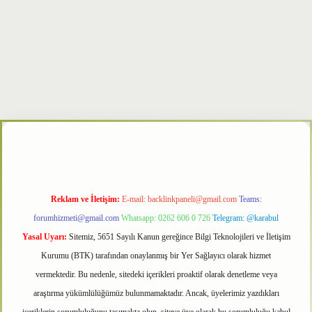
per
Reklam ve İletişim:
E-mail:
backlinkpaneli@gmail.com
Teams:
forumhizmeti@gmail.com
Whatsapp: 0262 606 0 726
Telegram: @karabul
Yasal Uyarı:
Sitemiz, 5651 Sayılı Kanun gereğince Bilgi Teknolojileri ve İletişim
Kurumu (BTK) tarafından onaylanmış bir Yer Sağlayıcı olarak hizmet
vermektedir. Bu nedenle, sitedeki içerikleri proaktif olarak denetleme veya
araştırma yükümlülüğümüz bulunmamaktadır. Ancak, üyelerimiz yazdıkları