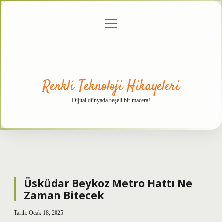
menüyü
Anasayfa
Gizlilik
Yasal
Hakkımızda
aç
Politikası
Uyarı
Renkli Teknoloji Hikayeleri
Dijital dünyada neşeli bir macera!
Üsküdar Beykoz Metro Hattı Ne
Zaman Bitecek
Tarih: Ocak 18, 2025