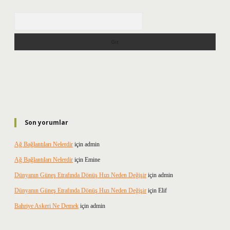
Arama
Son yorumlar
Ağ Bağlantıları Nelerdir
için
admin
Ağ Bağlantıları Nelerdir
için
Emine
Dünyanın Güneş Etrafında Dönüş Hızı Neden Değişir
için
admin
Dünyanın Güneş Etrafında Dönüş Hızı Neden Değişir
için
Elif
Bahriye Askeri Ne Demek
için
admin