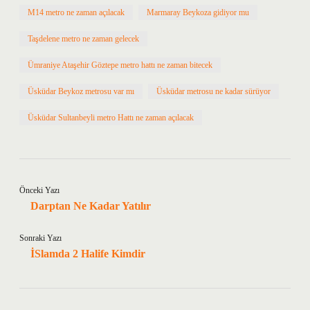
M14 metro ne zaman açılacak
Marmaray Beykoza gidiyor mu
Taşdelene metro ne zaman gelecek
Ümraniye Ataşehir Göztepe metro hattı ne zaman bitecek
Üsküdar Beykoz metrosu var mı
Üsküdar metrosu ne kadar sürüyor
Üsküdar Sultanbeyli metro Hattı ne zaman açılacak
Önceki Yazı
Darptan Ne Kadar Yatılır
Sonraki Yazı
İSlamda 2 Halife Kimdir