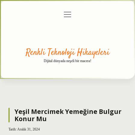
menüyü
Anasayfa
Gizlilik
Yasal
Hakkımızda
aç
Politikası
Uyarı
Renkli Teknoloji Hikayeleri
Dijital dünyada neşeli bir macera!
Yeşil Mercimek Yemeğine Bulgur
Konur Mu
Tarih: Aralık 31, 2024