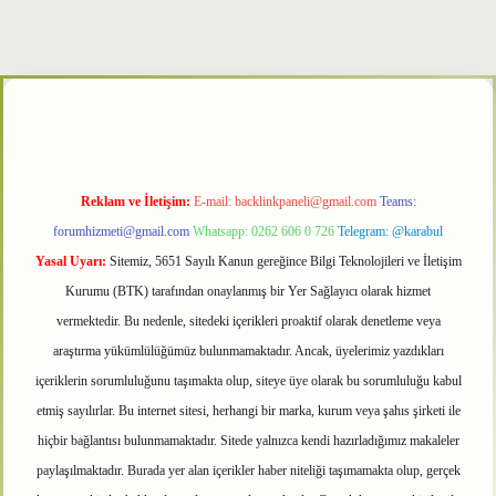
etxper
Reklam ve İletişim:
E-mail:
backlinkpaneli@gmail.com
Teams:
forumhizmeti@gmail.com
Whatsapp: 0262 606 0 726
Telegram: @karabul
Yasal Uyarı:
Sitemiz, 5651 Sayılı Kanun gereğince Bilgi Teknolojileri ve İletişim
Kurumu (BTK) tarafından onaylanmış bir Yer Sağlayıcı olarak hizmet
vermektedir. Bu nedenle, sitedeki içerikleri proaktif olarak denetleme veya
araştırma yükümlülüğümüz bulunmamaktadır. Ancak, üyelerimiz yazdıkları
içeriklerin sorumluluğunu taşımakta olup, siteye üye olarak bu sorumluluğu kabul
etmiş sayılırlar. Bu internet sitesi, herhangi bir marka, kurum veya şahıs şirketi ile
hiçbir bağlantısı bulunmamaktadır. Sitede yalnızca kendi hazırladığımız makaleler
paylaşılmaktadır. Burada yer alan içerikler haber niteliği taşımamakta olup, gerçek