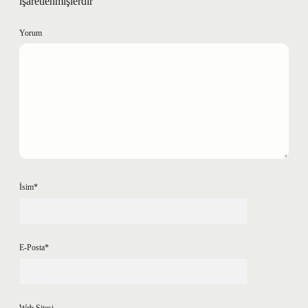
işaretlenmişlerdir
Yorum
İsim*
E-Posta*