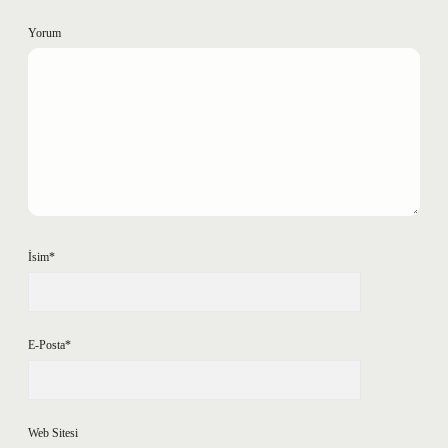
Yorum
İsim*
E-Posta*
Web Sitesi