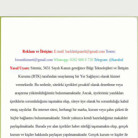
er
Reklam ve İletişim:
E-mail:
backlinkpaneli@gmail.com
Teams:
forumhizmeti@gmail.com
Whatsapp: 0262 606 0 726
Telegram: @karabul
Yasal Uyarı:
Sitemiz, 5651 Sayılı Kanun gereğince Bilgi Teknolojileri ve İletişim
Kurumu (BTK) tarafından onaylanmış bir Yer Sağlayıcı olarak hizmet
vermektedir. Bu nedenle, sitedeki içerikleri proaktif olarak denetleme veya
araştırma yükümlülüğümüz bulunmamaktadır. Ancak, üyelerimiz yazdıkları
içeriklerin sorumluluğunu taşımakta olup, siteye üye olarak bu sorumluluğu kabul
etmiş sayılırlar. Bu internet sitesi, herhangi bir marka, kurum veya şahıs şirketi ile
hiçbir bağlantısı bulunmamaktadır. Sitede yalnızca kendi hazırladığımız makaleler
paylaşılmaktadır. Burada yer alan içerikler haber niteliği taşımamakta olup, gerçek
kurum ve kişiler hakkında paylaşım yapılmamaktadır. Gerçek kurum ve kişiler ile