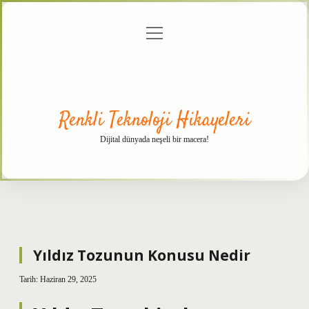
menüyü
Anasayfa
Gizlilik
Yasal
Hakkımızda
aç
Politikası
Uyarı
Renkli Teknoloji Hikayeleri
Dijital dünyada neşeli bir macera!
Yıldız Tozunun Konusu Nedir
Tarih: Haziran 29, 2025