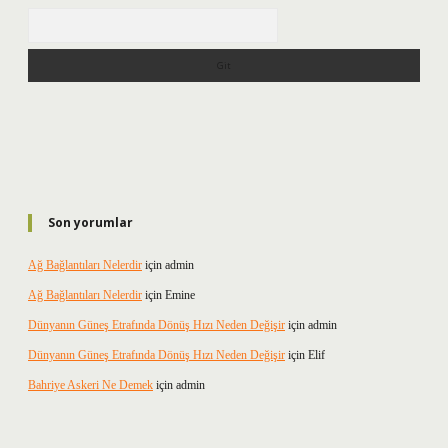
Arama
Son yorumlar
Ağ Bağlantıları Nelerdir
için
admin
Ağ Bağlantıları Nelerdir
için
Emine
Dünyanın Güneş Etrafında Dönüş Hızı Neden Değişir
için
admin
Dünyanın Güneş Etrafında Dönüş Hızı Neden Değişir
için
Elif
Bahriye Askeri Ne Demek
için
admin