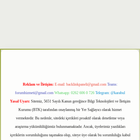
txper
Reklam ve İletişim:
E-mail:
backlinkpaneli@gmail.com
Teams:
forumhizmeti@gmail.com
Whatsapp: 0262 606 0 726
Telegram: @karabul
Yasal Uyarı:
Sitemiz, 5651 Sayılı Kanun gereğince Bilgi Teknolojileri ve İletişim
Kurumu (BTK) tarafından onaylanmış bir Yer Sağlayıcı olarak hizmet
vermektedir. Bu nedenle, sitedeki içerikleri proaktif olarak denetleme veya
araştırma yükümlülüğümüz bulunmamaktadır. Ancak, üyelerimiz yazdıkları
içeriklerin sorumluluğunu taşımakta olup, siteye üye olarak bu sorumluluğu kabul