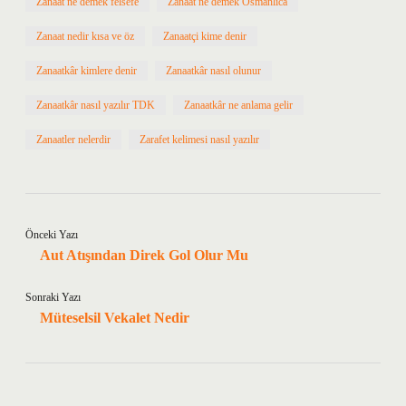
Zanaat ne demek felsefe
Zanaat ne demek Osmanlıca
Zanaat nedir kısa ve öz
Zanaatçi kime denir
Zanaatkâr kimlere denir
Zanaatkâr nasıl olunur
Zanaatkâr nasıl yazılır TDK
Zanaatkâr ne anlama gelir
Zanaatler nelerdir
Zarafet kelimesi nasıl yazılır
Önceki Yazı
Aut Atışından Direk Gol Olur Mu
Sonraki Yazı
Müteselsil Vekalet Nedir