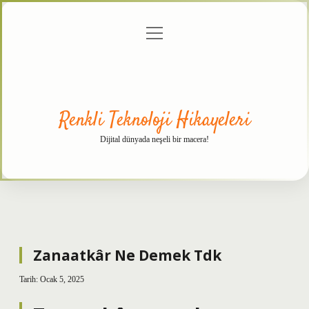
menüyü
Anasayfa
Gizlilik
Yasal
Hakkımızda
aç
Politikası
Uyarı
Renkli Teknoloji Hikayeleri
Dijital dünyada neşeli bir macera!
Zanaatkâr Ne Demek Tdk
Tarih: Ocak 5, 2025