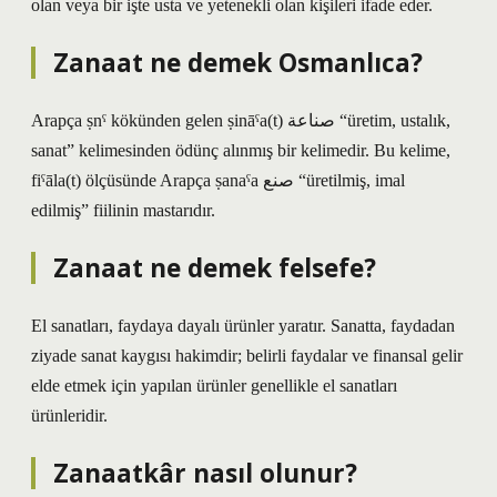
olan veya bir işte usta ve yetenekli olan kişileri ifade eder.
Zanaat ne demek Osmanlıca?
Arapça ṣnˁ kökünden gelen ṣināˁa(t) صناعة “üretim, ustalık,
sanat” kelimesinden ödünç alınmış bir kelimedir. Bu kelime,
fiˁāla(t) ölçüsünde Arapça ṣanaˁa صنع “üretilmiş, imal
edilmiş” fiilinin mastarıdır.
Zanaat ne demek felsefe?
El sanatları, faydaya dayalı ürünler yaratır. Sanatta, faydadan
ziyade sanat kaygısı hakimdir; belirli faydalar ve finansal gelir
elde etmek için yapılan ürünler genellikle el sanatları
ürünleridir.
Zanaatkâr nasıl olunur?