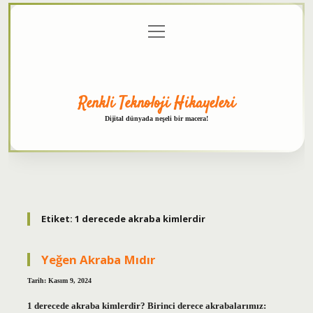
menüyü
Anasayfa
Gizlilik
Yasal
Hakkımızda
aç
Politikası
Uyarı
Renkli Teknoloji Hikayeleri
Dijital dünyada neşeli bir macera!
Etiket:
1 derecede akraba kimlerdir
Yeğen Akraba Mıdır
Tarih: Kasım 9, 2024
1 derecede akraba kimlerdir? Birinci derece akrabalarımız: