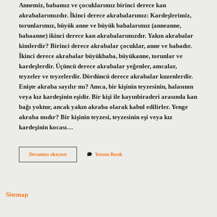
Annemiz, babamız ve çocuklarımız birinci derece kan
akrabalarımızdır. İkinci derece akrabalarımız: Kardeşlerimiz,
torunlarımız, büyük anne ve büyük babalarımız (anneanne,
babaanne) ikinci derece kan akrabalarımızdır. Yakın akrabalar
kimlerdir? Birinci derece akrabalar çocuklar, anne ve babadır.
İkinci derece akrabalar büyükbaba, büyükanne, torunlar ve
kardeşlerdir. Üçüncü derece akrabalar yeğenler, amcalar,
teyzeler ve teyzelerdir. Dördüncü derece akrabalar kuzenlerdir.
Enişte akraba sayılır mı? Amca, bir kişinin teyzesinin, halasının
veya kız kardeşinin eşidir. Bir kişi ile kayınbiraderi arasında kan
bağı yoktur, ancak yakın akraba olarak kabul edilirler. Yenge
akraba mıdır? Bir kişinin teyzesi, teyzesinin eşi veya kız
kardeşinin kocası…
Yeğen
Devamını okuyun
Yorum Bırak
Akraba
Mıdır
Sitemap