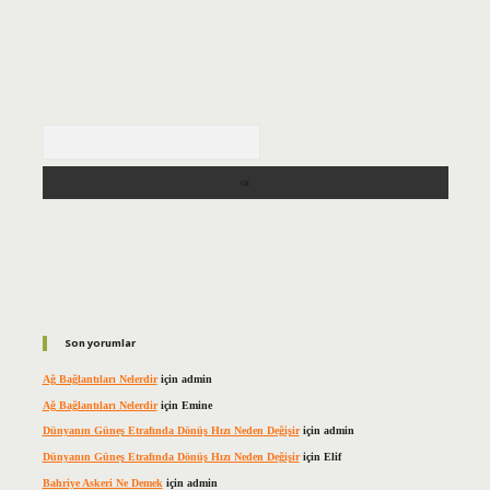
Arama
Son yorumlar
Ağ Bağlantıları Nelerdir
için
admin
Ağ Bağlantıları Nelerdir
için
Emine
Dünyanın Güneş Etrafında Dönüş Hızı Neden Değişir
için
admin
Dünyanın Güneş Etrafında Dönüş Hızı Neden Değişir
için
Elif
Bahriye Askeri Ne Demek
için
admin