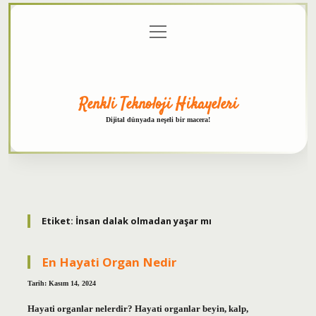
menüyü
Anasayfa
Gizlilik
Yasal
Hakkımızda
aç
Politikası
Uyarı
Renkli Teknoloji Hikayeleri
Dijital dünyada neşeli bir macera!
Etiket:
İnsan dalak olmadan yaşar mı
En Hayati Organ Nedir
Tarih: Kasım 14, 2024
Hayati organlar nelerdir? Hayati organlar beyin, kalp,