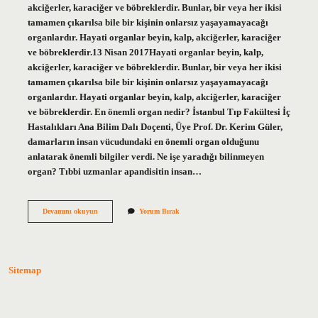
akciğerler, karaciğer ve böbreklerdir. Bunlar, bir veya her ikisi
tamamen çıkarılsa bile bir kişinin onlarsız yaşayamayacağı
organlardır. Hayati organlar beyin, kalp, akciğerler, karaciğer
ve böbreklerdir.13 Nisan 2017Hayati organlar beyin, kalp,
akciğerler, karaciğer ve böbreklerdir. Bunlar, bir veya her ikisi
tamamen çıkarılsa bile bir kişinin onlarsız yaşayamayacağı
organlardır. Hayati organlar beyin, kalp, akciğerler, karaciğer
ve böbreklerdir. En önemli organ nedir? İstanbul Tıp Fakültesi İç
Hastalıkları Ana Bilim Dalı Doçenti, Üye Prof. Dr. Kerim Güler,
damarların insan vücudundaki en önemli organ olduğunu
anlatarak önemli bilgiler verdi. Ne işe yaradığı bilinmeyen
organ? Tıbbi uzmanlar apandisitin insan…
En
Devamını okuyun
Yorum Bırak
Hayati
Organ
Nedir
Sitemap