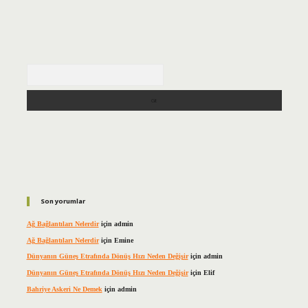
Arama
Son yorumlar
Ağ Bağlantıları Nelerdir
için
admin
Ağ Bağlantıları Nelerdir
için
Emine
Dünyanın Güneş Etrafında Dönüş Hızı Neden Değişir
için
admin
Dünyanın Güneş Etrafında Dönüş Hızı Neden Değişir
için
Elif
Bahriye Askeri Ne Demek
için
admin