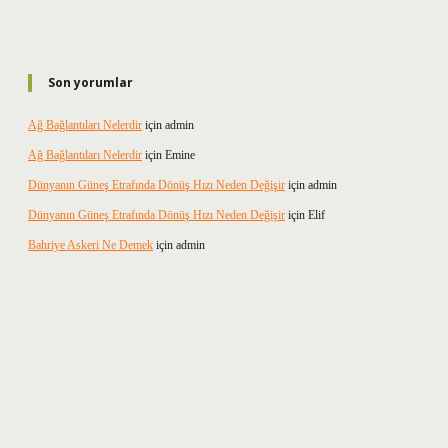
Son yorumlar
Ağ Bağlantıları Nelerdir
için
admin
Ağ Bağlantıları Nelerdir
için
Emine
Dünyanın Güneş Etrafında Dönüş Hızı Neden Değişir
için
admin
Dünyanın Güneş Etrafında Dönüş Hızı Neden Değişir
için
Elif
Bahriye Askeri Ne Demek
için
admin