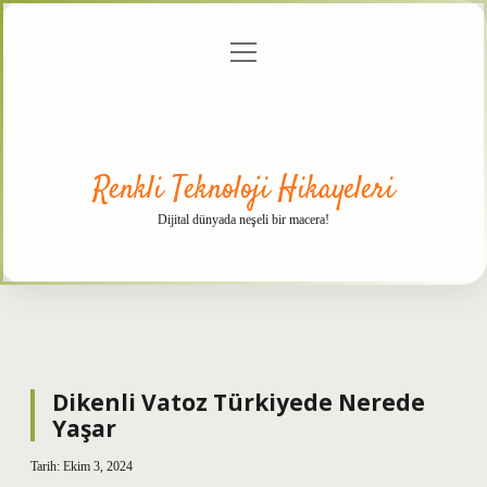
menüyü
Anasayfa
Gizlilik
Yasal
Hakkımızda
aç
Politikası
Uyarı
Renkli Teknoloji Hikayeleri
Dijital dünyada neşeli bir macera!
Dikenli Vatoz Türkiyede Nerede
Yaşar
Tarih: Ekim 3, 2024