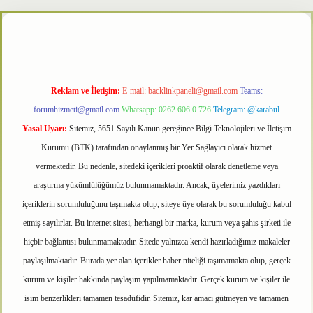
er
Reklam ve İletişim:
E-mail:
backlinkpaneli@gmail.com
Teams:
forumhizmeti@gmail.com
Whatsapp: 0262 606 0 726
Telegram: @karabul
Yasal Uyarı:
Sitemiz, 5651 Sayılı Kanun gereğince Bilgi Teknolojileri ve İletişim
Kurumu (BTK) tarafından onaylanmış bir Yer Sağlayıcı olarak hizmet
vermektedir. Bu nedenle, sitedeki içerikleri proaktif olarak denetleme veya
araştırma yükümlülüğümüz bulunmamaktadır. Ancak, üyelerimiz yazdıkları
içeriklerin sorumluluğunu taşımakta olup, siteye üye olarak bu sorumluluğu kabul
etmiş sayılırlar. Bu internet sitesi, herhangi bir marka, kurum veya şahıs şirketi ile
hiçbir bağlantısı bulunmamaktadır. Sitede yalnızca kendi hazırladığımız makaleler
paylaşılmaktadır. Burada yer alan içerikler haber niteliği taşımamakta olup, gerçek
kurum ve kişiler hakkında paylaşım yapılmamaktadır. Gerçek kurum ve kişiler ile
isim benzerlikleri tamamen tesadüfidir. Sitemiz, kar amacı gütmeyen ve tamamen