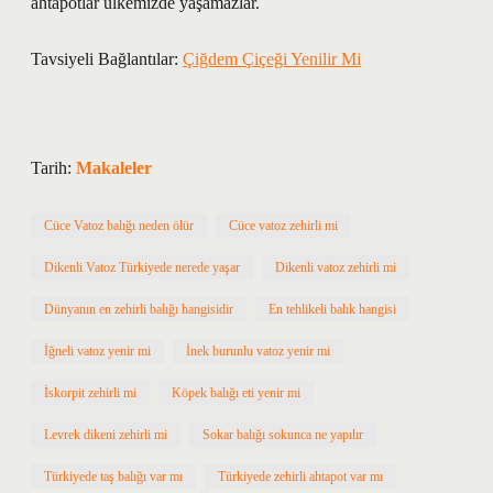
ahtapotlar ülkemizde yaşamazlar.
Tavsiyeli Bağlantılar:
Çiğdem Çiçeği Yenilir Mi
Tarih:
Makaleler
Cüce Vatoz balığı neden ölür
Cüce vatoz zehirli mi
Dikenli Vatoz Türkiyede nerede yaşar
Dikenli vatoz zehirli mi
Dünyanın en zehirli balığı hangisidir
En tehlikeli balık hangisi
İğneli vatoz yenir mi
İnek burunlu vatoz yenir mi
İskorpit zehirli mi
Köpek balığı eti yenir mi
Levrek dikeni zehirli mi
Sokar balığı sokunca ne yapılır
Türkiyede taş balığı var mı
Türkiyede zehirli ahtapot var mı