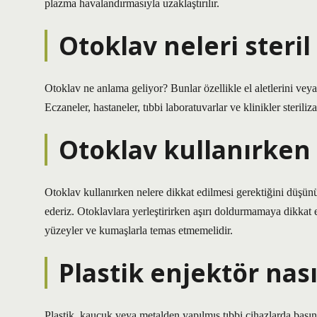
plazma havalandırmasıyla uzaklaştırılır.
Otoklav neleri steril
Otoklav ne anlama geliyor? Bunlar özellikle el aletlerini veya
Eczaneler, hastaneler, tıbbi laboratuvarlar ve klinikler sterili
Otoklav kullanırken 
Otoklav kullanırken nelere dikkat edilmesi gerektiğini düşünü
ederiz. Otoklavlara yerleştirirken aşırı doldurmamaya dikkat ed
yüzeyler ve kumaşlarla temas etmemelidir.
Plastik enjektör nasıl
Plastik, kauçuk veya metalden yapılmış tıbbi cihazlarda basınç