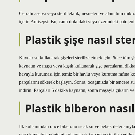
Cerrahi asepsi veya steril teknik, nesneleri ve alanı tüm mi
içerir. Antisepsi: Bu, canlı dokudaki veya üzerindeki patoje
Plastik şişe nasıl ster
Kaynar su kullanarak şişeleri sterilize etmek için, önce tüm ş
kaynatın ve maşa veya kaşık kullanarak şişe parçalarını dikkat
havayla kuruması için temiz bir havlu veya kurutma rafına koy
parçalarını sökerek başlayın. Sonra, ocağınızda bir tencere s
indirin. Parçaları 5 dakika kaynatın, sonra maşayla çıkarın v
Plastik biberon nasıl 
İlk kullanımdan önce biberonu sıcak su ve bebek deterjanıyla y
veya kaynatma yöntemi kullanılarak tamamen sterilize edilmel