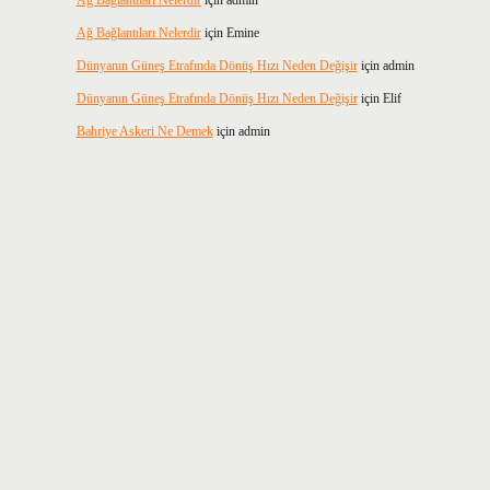
Ağ Bağlantıları Nelerdir
için
admin
Ağ Bağlantıları Nelerdir
için
Emine
Dünyanın Güneş Etrafında Dönüş Hızı Neden Değişir
için
admin
Dünyanın Güneş Etrafında Dönüş Hızı Neden Değişir
için
Elif
Bahriye Askeri Ne Demek
için
admin