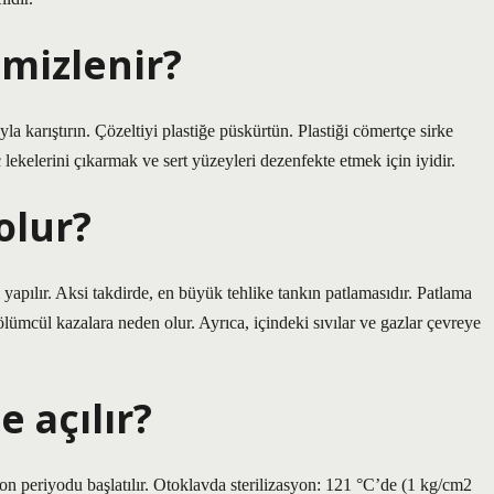
emizlenir?
yla karıştırın. Çözeltiyi plastiğe püskürtün. Plastiği cömertçe sirke
ç lekelerini çıkarmak ve sert yüzeyleri dezenfekte etmek için iyidir.
olur?
 yapılır. Aksi takdirde, en büyük tehlike tankın patlamasıdır. Patlama
lümcül kazalara neden olur. Ayrıca, içindeki sıvılar ve gazlar çevreye
 açılır?
syon periyodu başlatılır. Otoklavda sterilizasyon: 121 °C’de (1 kg/cm2