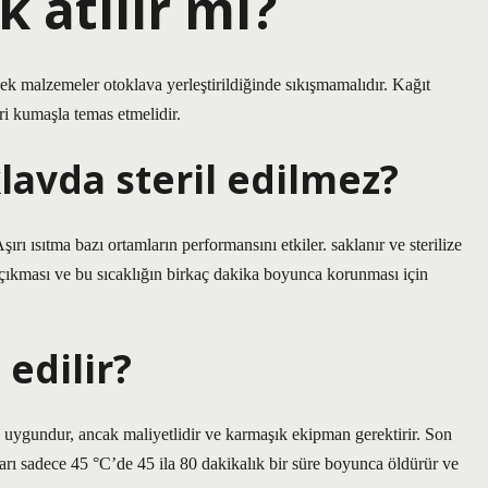
k atılır mı?
cek malzemeler otoklava yerleştirildiğinde sıkışmamalıdır. Kağıt
ri kumaşla temas etmelidir.
avda steril edilmez?
rı ısıtma bazı ortamların performansını etkiler. saklanır ve sterilize
 çıkması ve bu sıcaklığın birkaç dakika boyunca korunması için
 edilir?
in uygundur, ancak maliyetlidir ve karmaşık ekipman gerektirir. Son
ları sadece 45 °C’de 45 ila 80 dakikalık bir süre boyunca öldürür ve