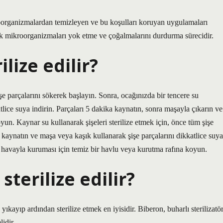
kroorganizmalardan temizleyen ve bu koşulları koruyan uygulamaları
nik mikroorganizmaları yok etme ve çoğalmalarını durdurma sürecidir.
ilize edilir?
işe parçalarını sökerek başlayın. Sonra, ocağınızda bir tencere su
lice suya indirin. Parçaları 5 dakika kaynatın, sonra maşayla çıkarın ve
un. Kaynar su kullanarak şişeleri sterilize etmek için, önce tüm şişe
u kaynatın ve maşa veya kaşık kullanarak şişe parçalarını dikkatlice suya
e havayla kuruması için temiz bir havlu veya kurutma rafına koyun.
sterilize edilir?
ıkayıp ardından sterilize etmek en iyisidir. Biberon, buharlı sterilizatö
idir.